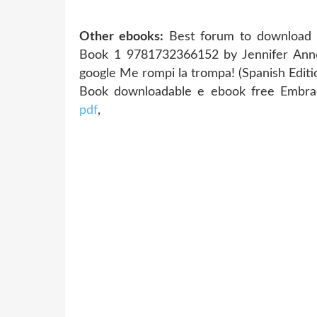
Other ebooks:
Best forum to download e
Book 1 9781732366152 by Jennifer Anne
google Me rompi la trompa! (Spanish Edi
Book downloadable e ebook free Embraci
pdf
,