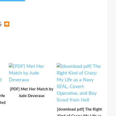
[PDF] Met Her Match by
uMe
Jude Deveraux
ted
[download pdf] The Right