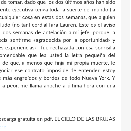
e tomar, dado que los dos últimos años han sido
tente ejecutiva tenga toda la suerte del mundo (la
a cualquier cosa en estas dos semanas, que alguien
udo (no tan) cordial.Tara Lauren. Este es el aviso
dos semanas de antelación a mi jefe, porque la
ecía sentirme «agradecida por la oportunidad» y
es experiencias»—fue rechazada con esa sonrisilla
omendable que lea usted la letra pequeña del
 de que, a menos que finja mi propia muerte, le
ciar ese contrato imposible de entender, estoy
es más engreídos y bordes de todo Nueva York. Y
r a peor, me llama anoche a última hora con una
carga gratuita en pdf. EL CIELO DE LAS BRUJAS
ere
,