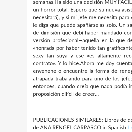
semanas.Ha sido una decisión MUY FÁCIL d
un horror total. Espero que su nueva asis
necesitará), y si mi jefe me necesita par
le diga que puede apañárselas solo. Un sal
de dimisión que debí haber mandado con 
versión profesional—aquella en la que d
«honrada por haber tenido tan gratificant
sexy tan suya y ese «es altamente rec
contrato». Y lo hice.Ahora me doy cuenta
envenene o encuentre la forma de renego
atrapada trabajando para uno de los jef
entonces, cuando creía que nada podía i
proposición difícil de creer…
PUBLICACIONES SIMILARES: Libros de des
de ANA RENGEL CARRASCO in Spanish
h