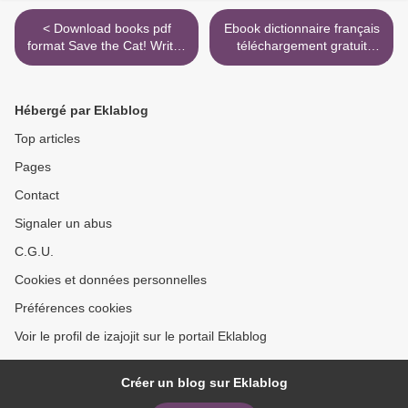
< Download books pdf
Ebook dictionnaire français
format Save the Cat! Writes
téléchargement gratuit
a Novel: The Last Book On
Comptabilité et audit DSCG
Novel Writing You'll Ever
UE 4 - Enoncé, cas
Need
pratiques >
Hébergé par Eklablog
Top articles
Pages
Contact
Signaler un abus
C.G.U.
Cookies et données personnelles
Préférences cookies
Voir le profil de izajojit sur le portail Eklablog
Créer un blog sur Eklablog