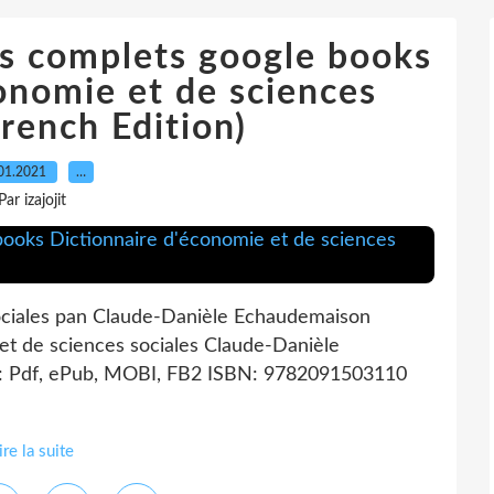
es complets google books
onomie et de sciences
French Edition)
01.2021
…
Par izajojit
ociales pan Claude-Danièle Echaudemaison
et de sciences sociales Claude-Danièle
: Pdf, ePub, MOBI, FB2 ISBN: 9782091503110
ire la suite