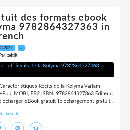
tuit des formats ebook
olyma 9782864327363 in
rench
01.2021
…
Par izajojit
Caractéristiques Récits de la Kolyma Varlam
, ePub, MOBI, FB2 ISBN: 9782864327363 Editeur:
lécharger eBook gratuit Téléchargement gratuit...
ire la suite