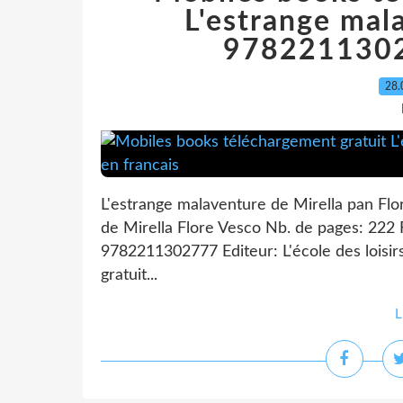
L'estrange mal
9782211302
28.
L'estrange malaventure de Mirella pan Flo
de Mirella Flore Vesco Nb. de pages: 222
9782211302777 Editeur: L'école des loisi
gratuit...
L